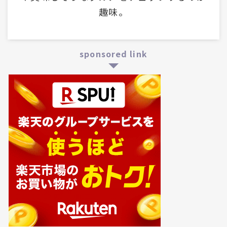
趣味。
sponsored link