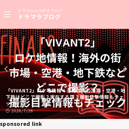
ドラマlove大好きブログ
ドラマラブログ
「VIVANT2」ロケ地情報！海外の街の市場・空港・地
下鉄はどこで撮影？実在する国？撮影目撃情報もチェ
ック
2026/7/26
sponsored link