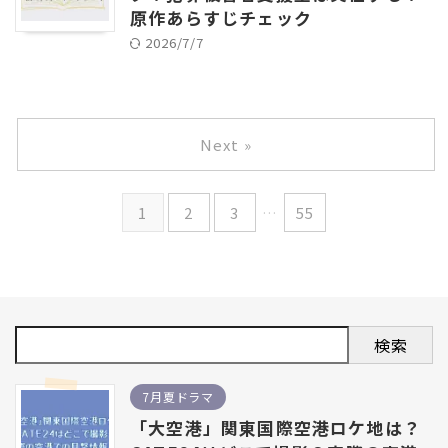
原作あらすじチェック
2026/7/7
Next »
1
2
3
…
55
検索
7月夏ドラマ
「大空港」関東国際空港ロケ地は？