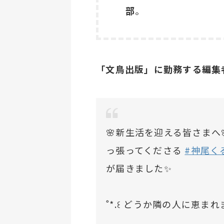
部
。
「文鳥出版」に勤務する編集
🌸新生活を迎える皆さまへ
っ張ってくださる
#神尾く
が届きました✨
˚*.꒰ どうか隣の人に恵まれま