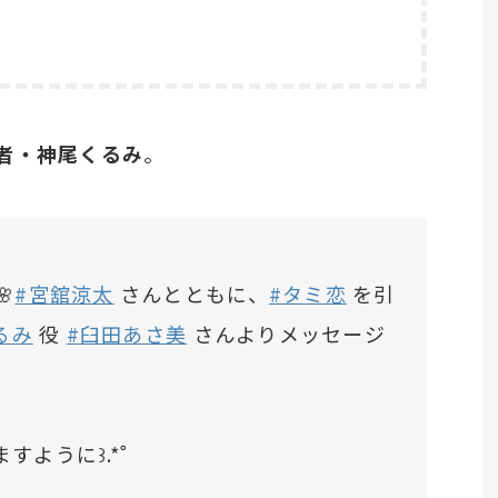
者・神尾くるみ
。

#宮舘涼太
さんとともに、
#タミ恋
を引
るみ
役
#臼田あさ美
さんよりメッセージ
すように꒱.*˚