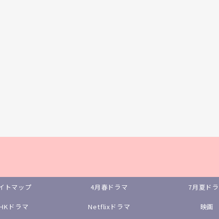
イトマップ
4月春ドラマ
7月夏ド
NHKドラマ
Netflixドラマ
映画