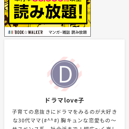
ドラマlove子
子育ての息抜きにドラマをみるのが大好き
な30代ママ(#^^#) 胸キュンな恋愛もの～
サスペンス系、社会派まで！幅広～く楽し