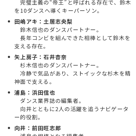
完璧主義の“帝王”と呼ばれる存在で、鈴木
を10ダンスへ導くキーパーソン。
田嶋アキ：土居志央梨
鈴木信也のダンスパートナー。
長年コンビを組んできた相棒として鈴木を
支える存在。
矢上房子：石井杏奈
杉木信也のダンスパートナー。
冷静で気品があり、ストイックな杉木を精
神面で支える。
浦島：浜田信也
ダンス業界誌の編集者。
向井とともに2人の活躍を追うナビゲータ
ー的役割。
向井：前田旺志郎
浦島の相棒となる編集者。