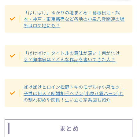
「ばけばけ」ゆかりの地まとめ！島根松江・熊
本・神戸・東京新宿など各地の小泉八雲関連の場
所はロケ地にも？
「ばけばけ」タイトルの意味が深い！何が化け
る？脚本家は？どんな作品を書いてきた人？
ばけばけヒロイン松野トキのモデルは小泉セツ！
子供は何人？結婚相手ヘブン(小泉八雲ハーン)と
の馴れ初めや関係！生い立ち家系図も紹介
まとめ