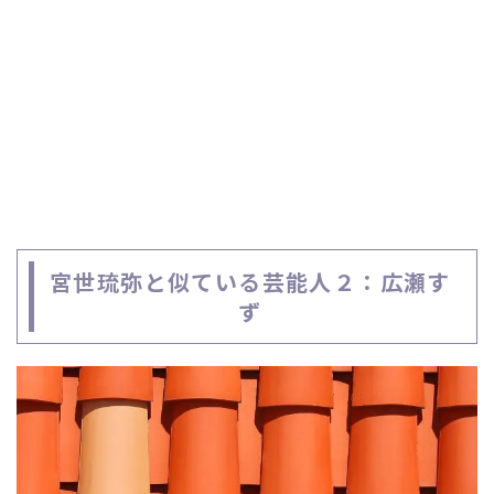
宮世琉弥と似ている芸能人２：広瀬す
ず