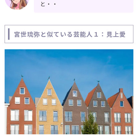
と・・
宮世琉弥と似ている芸能人１：見上愛