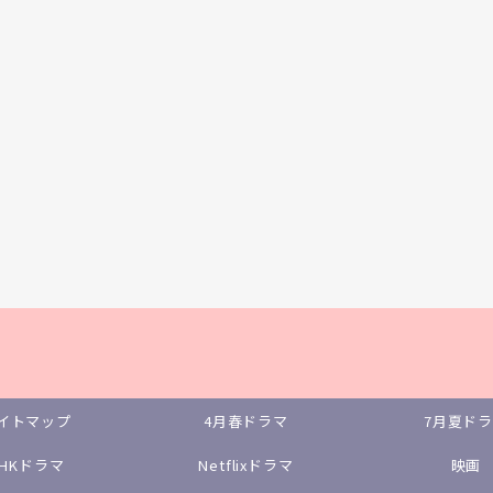
イトマップ
4月春ドラマ
7月夏ド
NHKドラマ
Netflixドラマ
映画