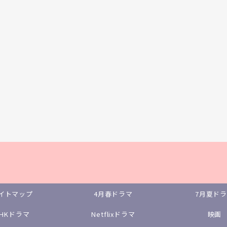
イトマップ
4月春ドラマ
7月夏ド
NHKドラマ
Netflixドラマ
映画