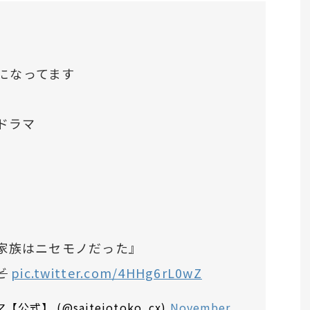
になってます
ドラマ
家族はニセモノだった』
ビ
pic.twitter.com/4HHg6rL0wZ
】 (@saiteiotoko_cx)
November