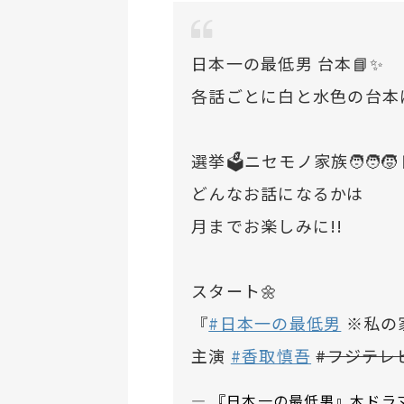
日本一の最低男 台本📘✨
各話ごとに白と水色の台本
選挙🗳️ニセモノ家族🧑‍🧑‍
どんなお話になるかは
月までお楽しみに!!
スタート🌼
『
#日本一の最低男
※私の
主演
#香取慎吾
#フジテレ
— 『日本一の最低男』木ドラマ【公式