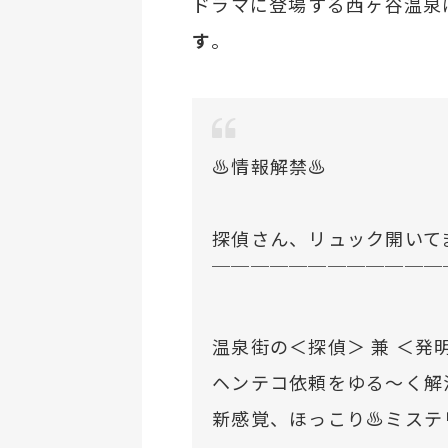
ドラマに登場する西ヶ谷温泉
す
。
♨️情報解禁♨️
探偵さん、リュック開いて
￣￣￣￣￣￣￣￣￣￣￣￣
温泉街の＜探偵＞ 兼 ＜発
ヘンテコ依頼をゆる〜く解決
新感覚、ほっこり♨️ミステ