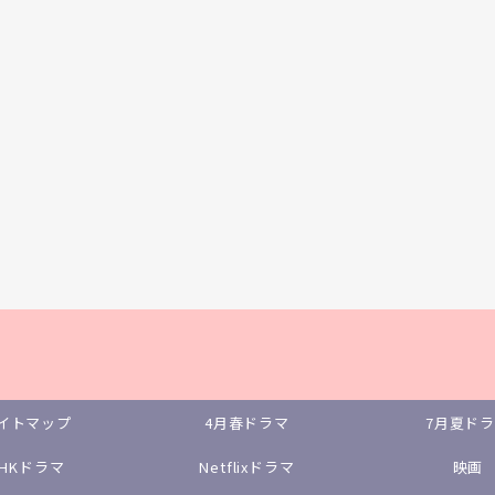
イトマップ
4月春ドラマ
7月夏ド
NHKドラマ
Netflixドラマ
映画