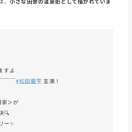
は、
小さな田舎の温泉街として描かれていま
ますよ
￣￣￣
#松田龍平
主演！
明家＞が
🔍
リー✨