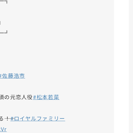
═╗
』
═╝
#佐藤浩市
須の元恋人役
#松本若菜
――！
#ロイヤルファミリー
cVr