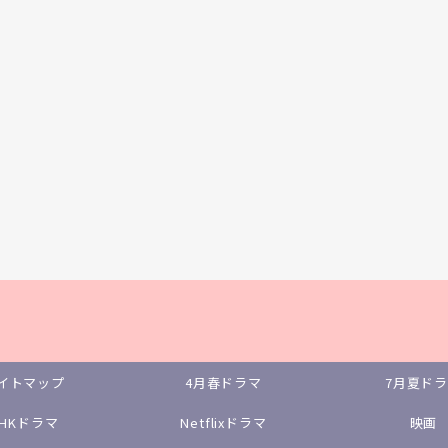
イトマップ
4月春ドラマ
7月夏ド
NHKドラマ
Netflixドラマ
映画