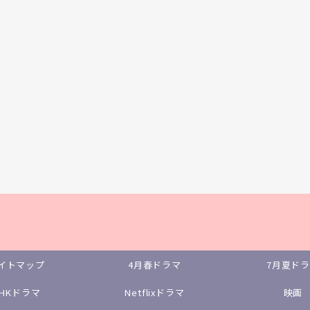
イトマップ
4月春ドラマ
7月夏ド
NHKドラマ
Netflixドラマ
映画