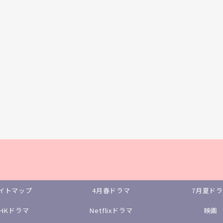
イトマップ
4月春ドラマ
7月夏ド
NHKドラマ
Netflixドラマ
映画