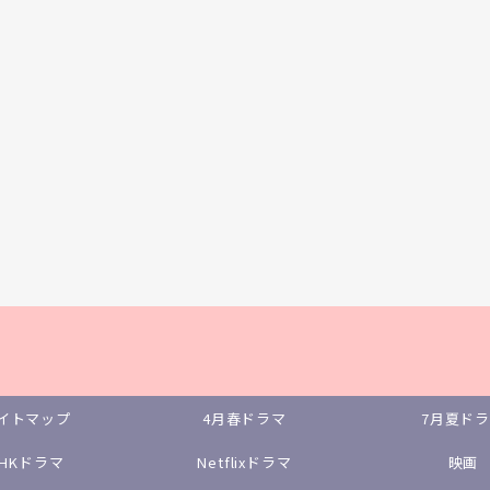
イトマップ
4月春ドラマ
7月夏ド
NHKドラマ
Netflixドラマ
映画