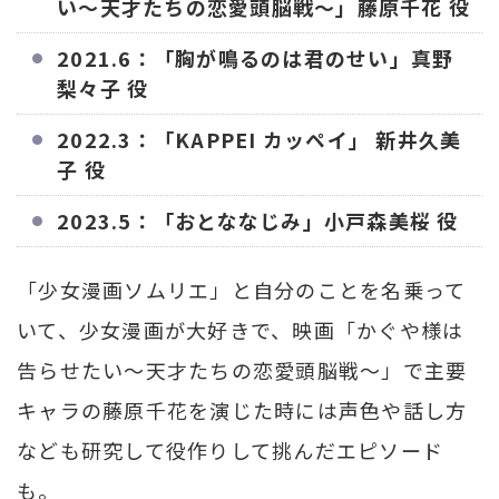
い〜天才たちの恋愛頭脳戦〜」藤原千花 役
2021.6：「胸が鳴るのは君のせい」真野
梨々子 役
2022.3：「KAPPEI カッペイ」 新井久美
子 役
2023.5：「おとななじみ」小戸森美桜 役
「少女漫画ソムリエ」と自分のことを名乗って
いて、少女漫画が大好きで、映画「かぐや様は
告らせたい〜天才たちの恋愛頭脳戦〜」で主要
キャラの藤原千花を演じた時には声色や話し方
なども研究して役作りして挑んだエピソード
も。