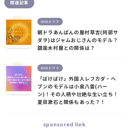
関連記事
NHKドラマ
朝ドラあんぱんの屋村草吉(阿部サ
ダヲ)はジャムおじさんのモデル？
銀座木村屋との関係は？
NHKドラマ
「ばけばけ」外国人レフカダ・ヘ
ブンのモデルは小泉八雲(ハー
ン)！その人柄や壮絶な生い立ち！
夏目漱石と関係もあった？！
sponsored link