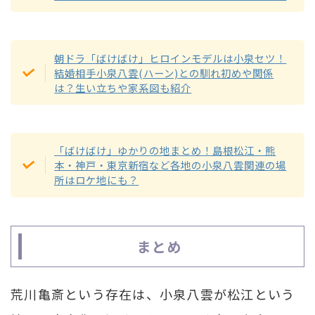
朝ドラ「ばけばけ」ヒロインモデルは小泉セツ！
結婚相手小泉八雲(ハーン)との馴れ初めや関係
は？生い立ちや家系図も紹介
「ばけばけ」ゆかりの地まとめ！島根松江・熊
本・神戸・東京新宿など各地の小泉八雲関連の場
所はロケ地にも？
まとめ
荒川亀斎という存在は、小泉八雲が松江という