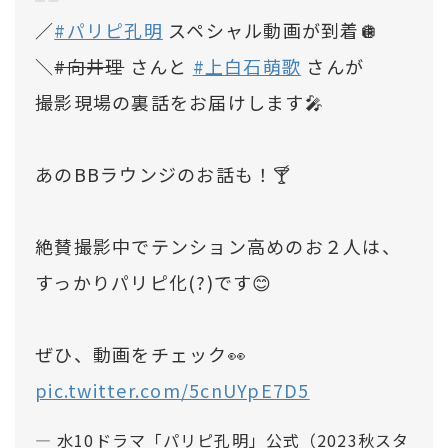
／
#パリピ孔明
スペシャル動画が到着🪩
＼
#向井理
さんと
#上白石萌歌
さんが
撮影現場の裏話をお届けします🎤
あのBBラウンジのお話も！🍸
絶賛撮影中でテンション高めのお２人は、
すっかりパリピ化(?)です😊
ぜひ、動画をチェック👀
pic.twitter.com/5cnUYpE7D5
— 水10ドラマ「パリピ孔明」公式（2023秋スタ