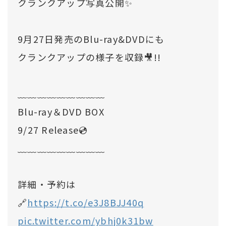
クランクアップ写真公開✨
9月27日発売のBlu-ray&DVDにも
クランクアップの様子を収録🎥!!
﹏﹏﹏﹏﹏﹏﹏﹏﹏
Blu-ray＆DVD BOX
9/27 Release💿
﹏﹏﹏﹏﹏﹏﹏﹏﹏
詳細・予約は
🔗
https://t.co/e3J8BJJ40q
pic.twitter.com/ybhj0k31bw