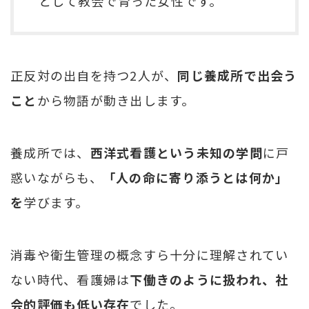
として教会で育った女性です。
正反対の出自を持つ2人が、
同じ養成所で出会う
こと
から物語が動き出します。
養成所では、
西洋式看護という未知の学問
に戸
惑いながらも、
「人の命に寄り添うとは何か」
を
学びます。
消毒や衛生管理の概念すら十分に理解されてい
ない時代、看護婦は
下働きのように扱われ、社
会的評価も低い存在
でした。