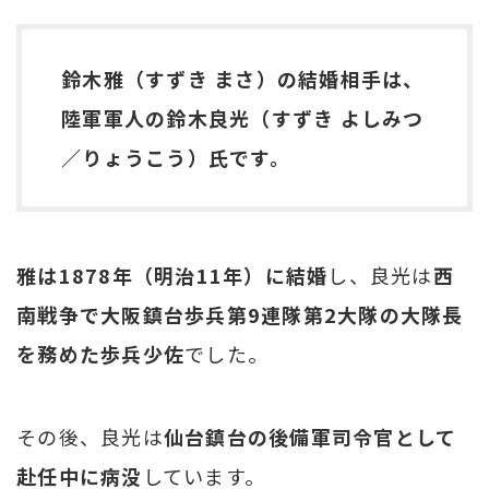
鈴木雅（すずき まさ）の結婚相手は、
陸軍軍人の鈴木良光（すずき よしみつ
／りょうこう）氏です。
雅は1878年（明治11年）に結婚
し、良光は
西
南戦争で大阪鎮台歩兵第9連隊第2大隊の大隊長
を務めた歩兵少佐
でした。
その後、良光は
仙台鎮台の後備軍司令官として
赴任中に病没
しています。