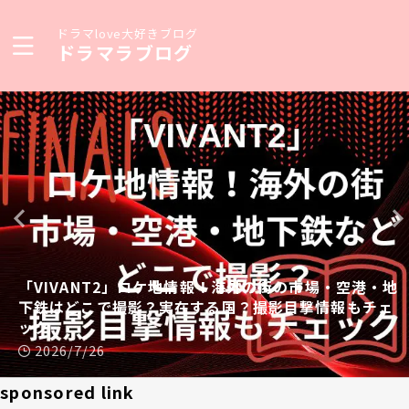
ドラマlove大好きブログ
ドラマラブログ
「VIVANT2」ロケ地情報！海外の街の市場・空港・地
下鉄はどこで撮影？実在する国？撮影目撃情報もチェ
ック
2026/7/26
sponsored link