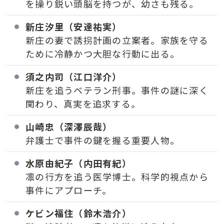
を操り鋭い頭脳を持つが、幼さも残る。
新庄汐里（安達祐実）
新庄の妻で誘拐計画の立案者。家族を守る
ために冷静かつ大胆な行動に出る。
須之内司（江口洋介）
新庄を追うベテラン刑事。事件の謎に深く
関わり、真実を追求する。
山崎忠（深澤辰哉）
弁護士で事件の鍵を握る重要人物。
水原由紀子（内田有紀）
凛の行方を追う医学博士。科学的視点から
事件にアプローチ。
ケビン福住（鈴木浩介）