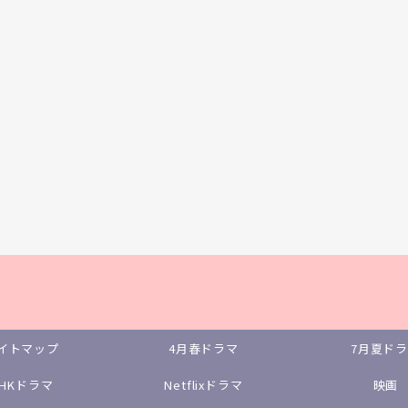
イトマップ
4月春ドラマ
7月夏ド
NHKドラマ
Netflixドラマ
映画