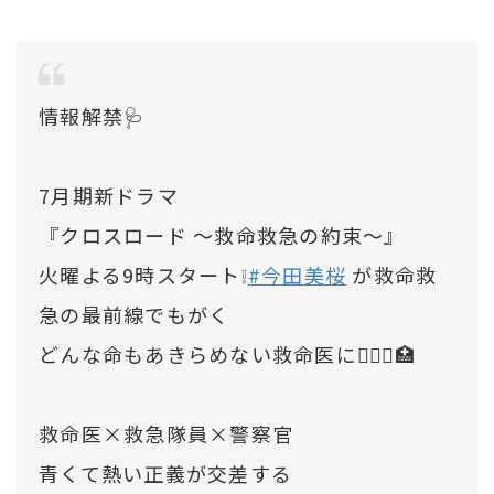
情報解禁🩺
7月期新ドラマ
『クロスロード 〜救命救急の約束〜』
火曜よる9時スタート❕
#今田美桜
が救命救
急の最前線でもがく
どんな命もあきらめない救命医に👩🏻‍⚕️🏥
救命医×救急隊員×警察官
青くて熱い正義が交差する