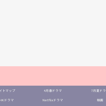
イトマップ
4月春ドラマ
7月夏ド
NHKドラマ
Netflixドラマ
映画