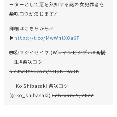
ーターとして悪を熟知する謎の女犯罪者を
柴咲コウが演じます⚡️
詳細はこちらから✅
▶️
https://t.co/MwWntXOa6F
📷Ⓒフジイセイヤ (W)
#インビジブル
#高橋
一生
#柴咲コウ
pic.twitter.com/s4IpKF9ADK
— Ko Shibasaki 柴咲コウ
(@ko_shibasaki)
February 9, 2022