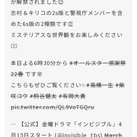
が解禁されました😊
志村＆キリコの2s版と警視庁メンバーを含
めた6s版の2種類です👏
ミステリアスな世界観をお楽しみください
💁‍♀️
本日よる6時30分から
#オールスター感謝祭
22春
です🌸
こちらもぜひご覧ください✨
#高橋一生
#柴
咲コウ
#桐谷健太
#有岡大貴
pic.twitter.com/QL9VoTGQru
— 【公式】金曜ドラマ「インビジブル」4
月15日スタート (@invisible_tbs)
March